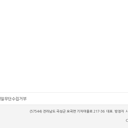
메일무단수집거부
(57544) 전라남도 곡성군 오곡면 기차마을로 217-36 대표. 방정자 사업
C