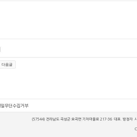
다음글
메일무단수집거부
(57544) 전라남도 곡성군 오곡면 기차마을로 217-36 대표. 방정자 사업
C