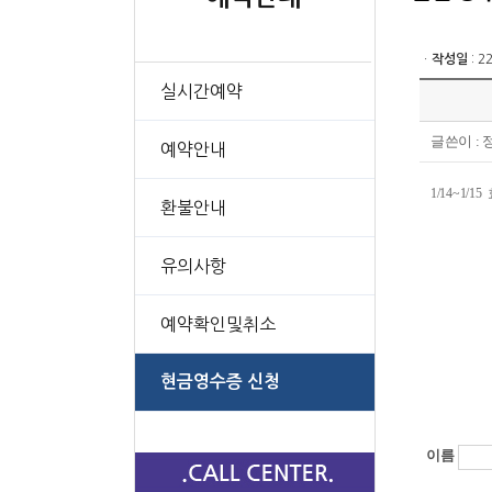
ㆍ
작성일
: 2
실시간예약
글쓴이 :
예약안내
1/14~1
환불안내
유의사항
예약확인및취소
현금영수증 신청
이름